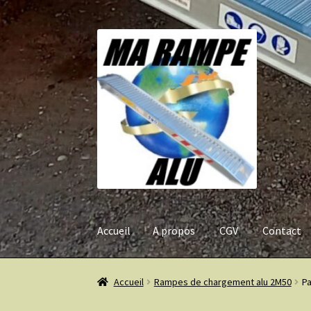
Aller
Aller
à
au
la
contenu
navigation
Accueil
A propos
CGV
Contact
Accueil
A propos
CGV
Contact
Mentions légal
Accueil
Rampes de chargement alu 2M50
Pa