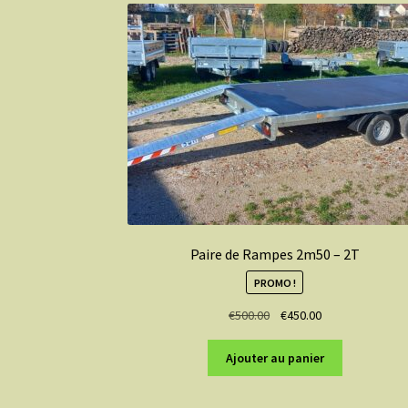
Paire de Rampes 2m50 – 2T
PROMO !
Le
Le
€
500.00
€
450.00
prix
prix
initial
actuel
Ajouter au panier
était :
est :
€500.00.
€450.00.