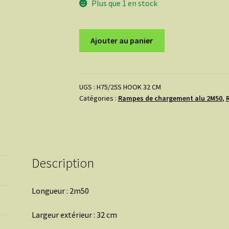
Plus que 1 en stock
quantité
Ajouter au panier
de
Paire
de
Rampes
UGS :
H75/25S HOOK 32 CM
Catégories :
Rampes de chargement alu 2M50
,
appui
crochet
2M50
-
2.9T
Description
LISSES
Longueur : 2m50
Largeur extérieur : 32 cm