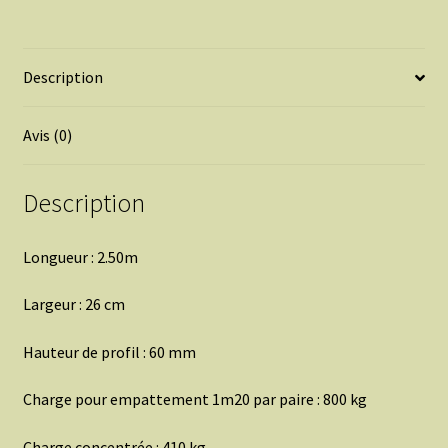
-
800
KG
Description
LISSES
Avis (0)
Description
Longueur : 2.50m
Largeur : 26 cm
Hauteur de profil : 60 mm
Charge pour empattement 1m20 par paire : 800 kg
Charge concentrée : 410 kg