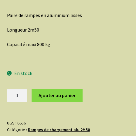
Paire de rampes en aluminium lisses
Longueur 2m50
Capacité maxi 800 kg
En stock
quantité
Ajouter au panier
de
Paire
de
Rampes
UGS :
6656
Catégorie :
Rampes de chargement alu 2M50
2M50