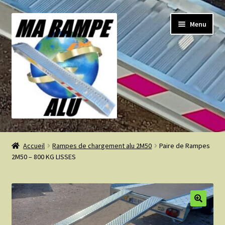
Aller
Aller
Menu
à
au
la
contenu
navigation
Accueil
Accueil
Rampes de chargement alu 2M50
Paire de Rampes
2M50 – 800 KG LISSES
A propos
CGV
Contact